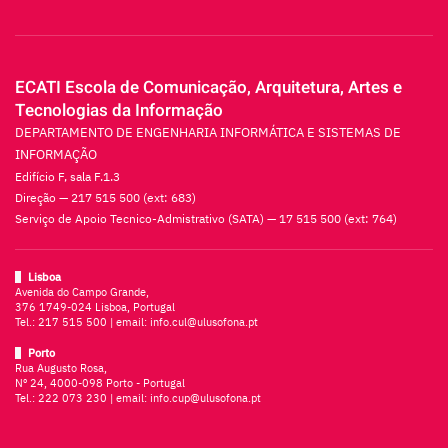
ECATI Escola de Comunicação, Arquitetura, Artes e
Tecnologias da Informação
DEPARTAMENTO DE ENGENHARIA INFORMÁTICA E SISTEMAS DE
INFORMAÇÃO
Edifício F, sala F.1.3
Direção — 217 515 500 (ext: 683)
Serviço de Apoio Tecnico-Admistrativo (SATA) — 17 515 500 (ext: 764)
Lisboa
Avenida do Campo Grande,
376 1749-024 Lisboa, Portugal
Tel.:
217 515 500
| email:
info.cul@ulusofona.pt
Porto
Rua Augusto Rosa,
Nº 24, 4000-098 Porto - Portugal
Tel.:
222 073 230
| email:
info.cup@ulusofona.pt