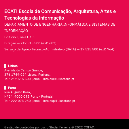
ECATI Escola de Comunicação, Arquitetura, Artes e
Tecnologias da Informação
DEPARTAMENTO DE ENGENHARIA INFORMÁTICA E SISTEMAS DE
INFORMAÇÃO
Edifício F, sala F.1.3
Direção — 217 515 500 (ext: 683)
Serviço de Apoio Tecnico-Admistrativo (SATA) — 17 515 500 (ext: 764)
Lisboa
Avenida do Campo Grande,
376 1749-024 Lisboa, Portugal
Tel.:
217 515 500
| email:
info.cul@ulusofona.pt
Porto
Rua Augusto Rosa,
Nº 24, 4000-098 Porto - Portugal
Tel.:
222 073 230
| email:
info.cup@ulusofona.pt
Gestão de conteúdos por Lucio Studer Ferreira © 2022 COFAC.