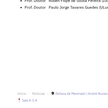
Prof. Doutor Rúben Filipe de Sousa Pereira (IS
Prof. Doutor Paulo Jorge Tavares Guedes (ULu
Início
Notícias
Defesa de Mestrado | André Nunes 
Sala A.1.4