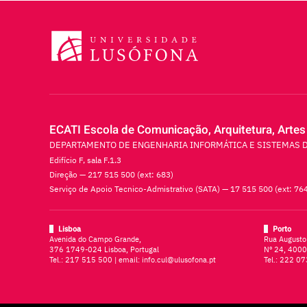
ECATI Escola de Comunicação, Arquitetura, Artes
DEPARTAMENTO DE ENGENHARIA INFORMÁTICA E SISTEMAS 
Edifício F, sala F.1.3
Direção — 217 515 500 (ext: 683)
Serviço de Apoio Tecnico-Admistrativo (SATA) — 17 515 500 (ext: 76
Lisboa
Porto
Avenida do Campo Grande,
Rua Augusto
376 1749-024 Lisboa, Portugal
Nº 24, 4000
Tel.:
217 515 500
| email:
info.cul@ulusofona.pt
Tel.:
222 07