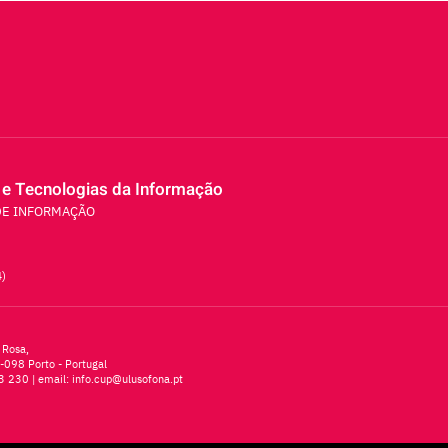
 e Tecnologias da Informação
DE INFORMAÇÃO
4)
 Rosa,
-098 Porto - Portugal
3 230
| email:
info.cup@ulusofona.pt