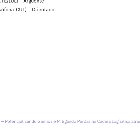
CTE/IUL) – Arguente
sófona-CUL) – Orientador
— Potencializando Ganhos e Mitigando Perdas na Cadeia Logísitica atra