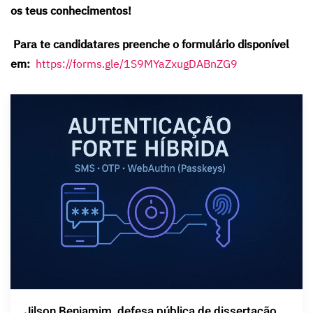
os teus conhecimentos!
Para te candidatares preenche o formulário disponível
em:
https://forms.gle/1S9MYaZxugDABnZG9
Jilson Benjamim, defesa pública de dissertação