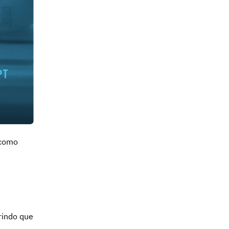
 como
rindo que