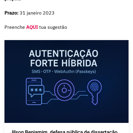
Prazo:
31 janeiro 2023
Preenche
AQUI
tua sugestão
Jilson Benjamim, defesa pública de dissertação