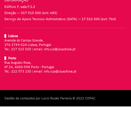
INFORMAÇÃO
Edifício F, sala F.1.3
Direção — 217 515 500 (ext: 683)
Serviço de Apoio Tecnico-Admistrativo (SATA) — 17 515 500 (ext: 764)
Lisboa
Avenida do Campo Grande,
376 1749-024 Lisboa, Portugal
Tel.:
217 515 500
| email:
info.cul@ulusofona.pt
Porto
Rua Augusto Rosa,
Nº 24, 4000-098 Porto - Portugal
Tel.:
222 073 230
| email:
info.cup@ulusofona.pt
Gestão de conteúdos por Lucio Studer Ferreira © 2022 COFAC.