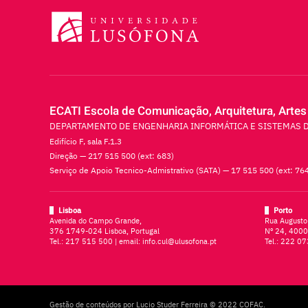
ECATI Escola de Comunicação, Arquitetura, Artes
DEPARTAMENTO DE ENGENHARIA INFORMÁTICA E SISTEMAS 
Edifício F, sala F.1.3
Direção — 217 515 500 (ext: 683)
Serviço de Apoio Tecnico-Admistrativo (SATA) — 17 515 500 (ext: 76
Lisboa
Porto
Avenida do Campo Grande,
Rua Augusto
376 1749-024 Lisboa, Portugal
Nº 24, 4000
Tel.:
217 515 500
| email:
info.cul@ulusofona.pt
Tel.:
222 07
Gestão de conteúdos por Lucio Studer Ferreira © 2022 COFAC.