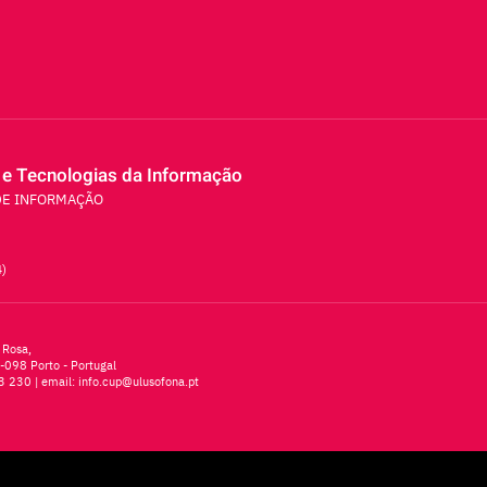
 e Tecnologias da Informação
DE INFORMAÇÃO
4)
 Rosa,
-098 Porto - Portugal
3 230
| email:
info.cup@ulusofona.pt