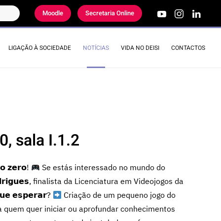
Moodle
Secretaria Online
LIGAÇÃO À SOCIEDADE
NOTÍCIAS
VIDA NO DEISI
CONTACTOS
, sala I.1.2
𝗼 𝘇𝗲𝗿𝗼!
Se estás interessado no mundo do
𝗿𝗶𝗴𝘂𝗲𝘀, finalista da Licenciatura em Videojogos da
𝘂𝗲 𝗲𝘀𝗽𝗲𝗿𝗮𝗿?
Criação de um pequeno jogo do
a quem quer iniciar ou aprofundar conhecimentos