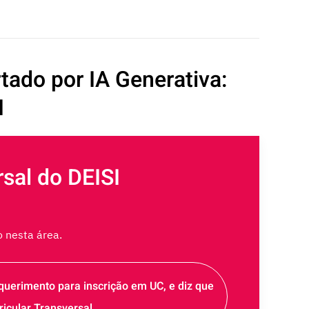
ado por IA Generativa:
I
sal do DEISI
 nesta área.
uerimento para inscrição em UC, e diz que
ricular Transversal