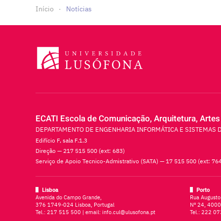
Início
Notícias
ECATI Escola de Comunicação, Arquitetura, Artes
DEPARTAMENTO DE ENGENHARIA INFORMÁTICA E SISTEMAS 
Edifício F, sala F.1.3
Direção — 217 515 500 (ext: 683)
Serviço de Apoio Tecnico-Admistrativo (SATA) — 17 515 500 (ext: 76
Lisboa
Porto
Avenida do Campo Grande,
Rua Augusto
376 1749-024 Lisboa, Portugal
Nº 24, 4000
Tel.:
217 515 500
| email:
info.cul@ulusofona.pt
Tel.:
222 07