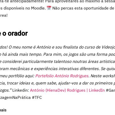
a-te antecipadamente! Para aproveitares ao máximo a sessão
es disponíveis no Moodle.
Não percas esta oportunidade de 
área!
 o orador
odos! O meu nome é António e sou finalista do curso de Videoj
 há ainda mais tempo. Para mim, os jogos são uma forma po
 considerei particularmente talentoso noutras áreas artística
oram mecânicas e experiências interativas diferentes. Se qui
 meu portfólio aqui:
Portefolio António Rodrigues
.
Neste worksh
cia, trocar ideias e, quem sabe, ajudar-vos a dar os primeiro
ogos.”
Linkedin:
António (HienaDev) Rodrigues | LinkedIn
#Gam
izagemNaPrática #TFC
mais