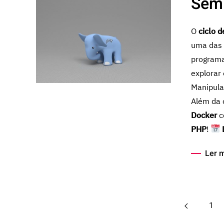
Semi
O
ciclo 
uma das 
programa
explorar
Manipula
Além da 
Docker
c
PHP
!
Ler 
1