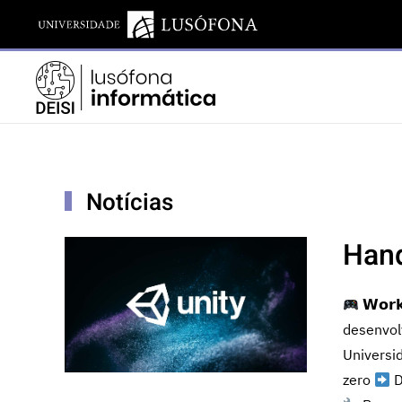
Notícias
Hand
𝗪𝗼𝗿𝗸
desenvolv
Universid
zero
D