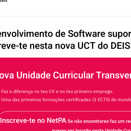
mais
nvolvimento de Software suport
reve-te nesta nova UCT do DEIS
ova Unidade Curricular Transver
Faz a diferença no teu CV e no teu primeiro emprego.
Uma das primeiras formações certificadas (3 ECTS) do mundo
Inscreve-te no NetPA
Se não encontrares faz um req
queres ser inscrito nesta Unidade Cur