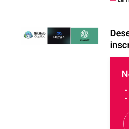
Ler 
Dese
insc
N