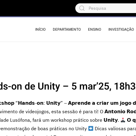
INÍCIO
DEPARTAMENTO
ENSINO
INVESTIGAÇÃO
s-on de Unity – 5 mar’25, 18h30
𝗵𝗼𝗽 “𝗛𝗮𝗻𝗱𝘀-𝗼𝗻: 𝗨𝗻𝗶𝘁𝘆” – 𝗔𝗽𝗿𝗲𝗻𝗱𝗲 𝗮 𝗰𝗿𝗶𝗮𝗿 𝘂𝗺 𝗷𝗼𝗴𝗼 𝗱
imento de videojogos, esta sessão é para ti! O 𝗔𝗻𝘁𝗼𝗻𝗶𝗼 𝗥𝗼𝗱
ade Lusófona, fará um workshop prático sobre 𝗨𝗻𝗶𝘁𝘆.
𝗢 𝗾
emonstração de boas práticas no Unity
Dicas valiosas par