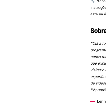
Prepar
instruçõ
está na 
Sobre
“Olá a t
programo
nunca me
que expl
visitar o
experiên
de videoj
#Aprend
Ler 