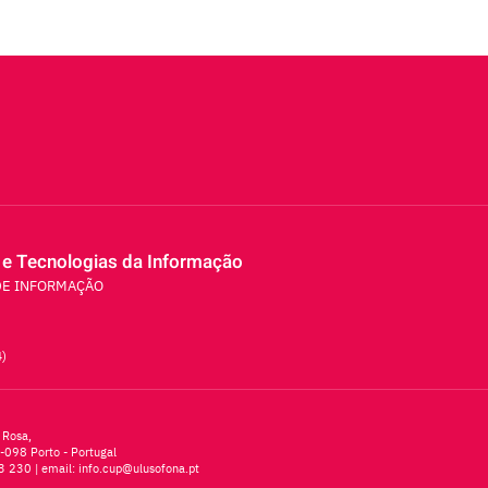
 e Tecnologias da Informação
DE INFORMAÇÃO
4)
 Rosa,
-098 Porto - Portugal
3 230
| email:
info.cup@ulusofona.pt