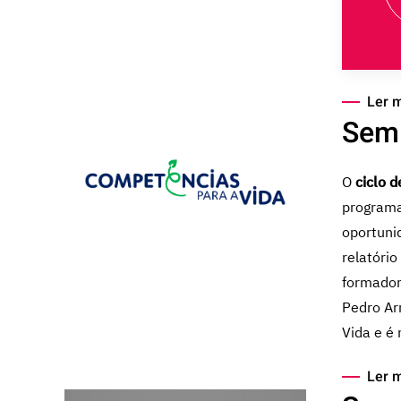
Ler 
Semi
O
ciclo 
programa
oportuni
relatóri
formador
Pedro Ar
Vida e é
Ler 