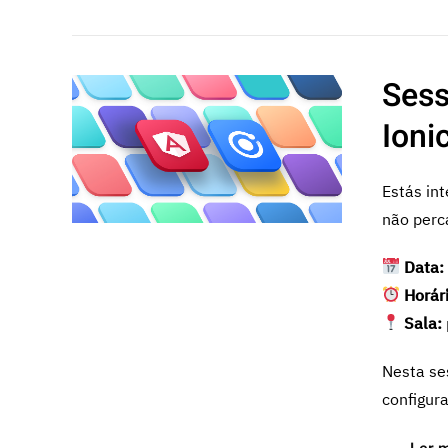
Sess
Ioni
Estás in
não perc
Data:
Horár
Sala:
Nesta se
configur