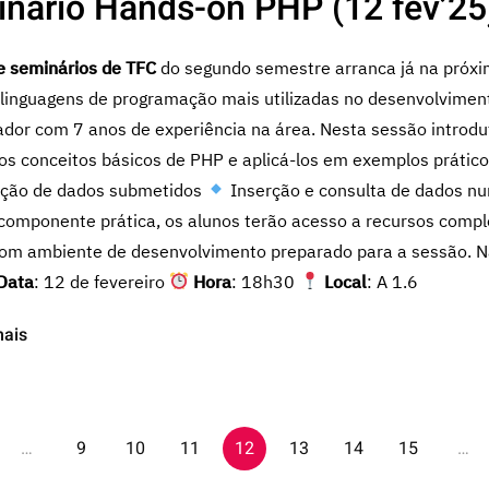
nário Hands-on PHP (12 fev’25
de seminários de TFC
do segundo semestre arranca já na próxi
linguagens de programação mais utilizadas no desenvolvime
dor com 7 anos de experiência na área. Nesta sessão introdut
 os conceitos básicos de PHP e aplicá-los em exemplos prático
ção de dados submetidos
Inserção e consulta de dados n
componente prática, os alunos terão acesso a recursos comp
om ambiente de desenvolvimento preparado para a sessão. Nã
Data
: 12 de fevereiro
Hora
: 18h30
Local
: A 1.6
mais
…
9
10
11
12
13
14
15
…