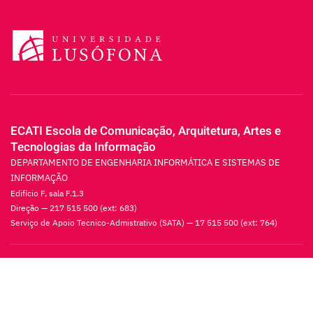
ECATI Escola de Comunicação, Arquitetura, Artes e
Tecnologias da Informação
DEPARTAMENTO DE ENGENHARIA INFORMÁTICA E SISTEMAS DE
INFORMAÇÃO
Edifício F, sala F.1.3
Direção — 217 515 500 (ext: 683)
Serviço de Apoio Tecnico-Admistrativo (SATA) — 17 515 500 (ext: 764)
Lisboa
Avenida do Campo Grande,
376 1749-024 Lisboa, Portugal
Tel.:
217 515 500
| email:
info.cul@ulusofona.pt