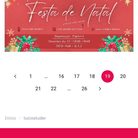
1
…
16
17
18
19
20
21
22
…
26
Início
luciostuder