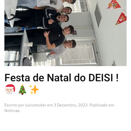
Festa de Natal do DEISI !
Escrito por
luciostuder
em
3 Dezembro, 2023
. Publicado em
Notícias
.