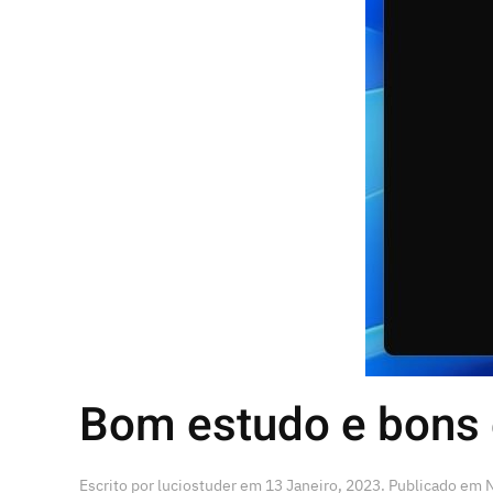
Bom estudo e bons
Escrito por
luciostuder
em
13 Janeiro, 2023
. Publicado em
N