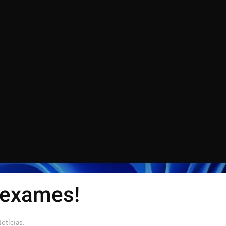
 exames!
otícias
.