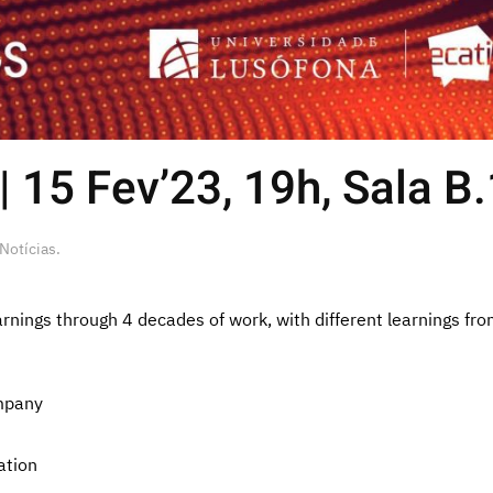
 15 Fev’23, 19h, Sala B.
Notícias
.
earnings through 4 decades of work, with different learnings fro
ompany
ation