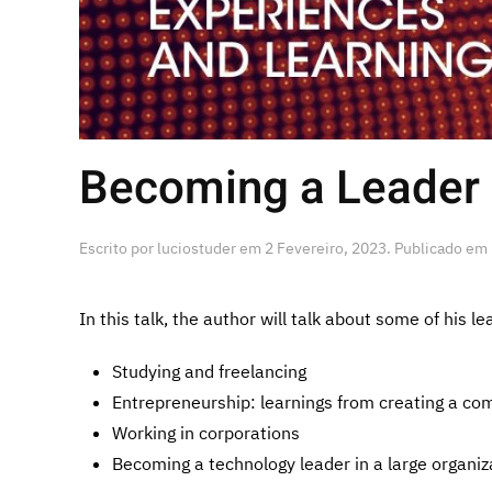
Becoming a Leader |
Escrito por
luciostuder
em
2 Fevereiro, 2023
. Publicado em
In this talk, the author will talk about some of his l
Studying and freelancing
Entrepreneurship: learnings from creating a c
Working in corporations
Becoming a technology leader in a large organiz