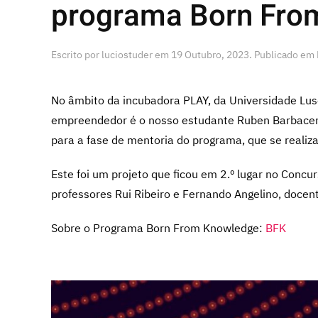
programa Born Fro
Escrito por
luciostuder
em
19 Outubro, 2023
. Publicado em
No âmbito da incubadora PLAY, da Universidade Lusóf
empreendedor é o nosso estudante Ruben Barbacena
para a fase de mentoria do programa, que se reali
Este foi um projeto que ficou em 2.º lugar no Conc
professores Rui Ribeiro e Fernando Angelino, docen
Sobre o Programa Born From Knowledge:
BFK