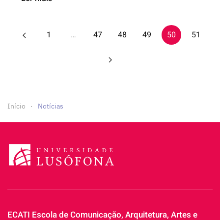
1
…
47
48
49
50
51
Início
Notícias
ECATI Escola de Comunicação, Arquitetura, Artes e